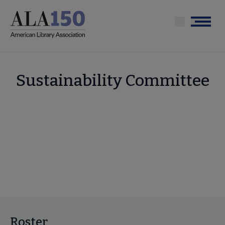
Skip
to
Menu
main
content
Sustainability Committee
Roster